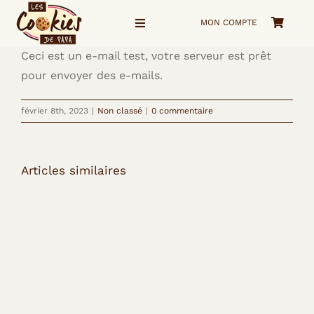
Passer
MON COMPTE
au
Navigation
à
contenu
bascule
Ceci est un e-mail test, votre serveur est prêt
Accueil
pour envoyer des e-mails.
février 8th, 2023
|
Non classé
|
0 commentaire
La Boutique
Voyage visuel
Articles similaires
Qui suis-je ?
me Contacter