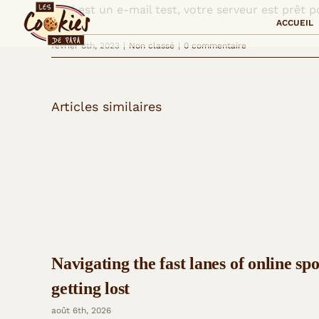
Passer
Ceci est un e-mail test, votre serveur est prêt 
ACCUEIL
au
février 8th, 2023
|
Non classé
|
0 commentaire
contenu
Articles similaires
Navigating the fast lanes of online sp
getting lost
août 6th, 2026