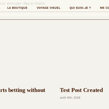
pour envoyer des e-mails.
LA BOUTIQUE
VOYAGE VISUEL
QUI SUIS-JE ?
ME C
orts betting without
Test Post Created
août 6th, 2026