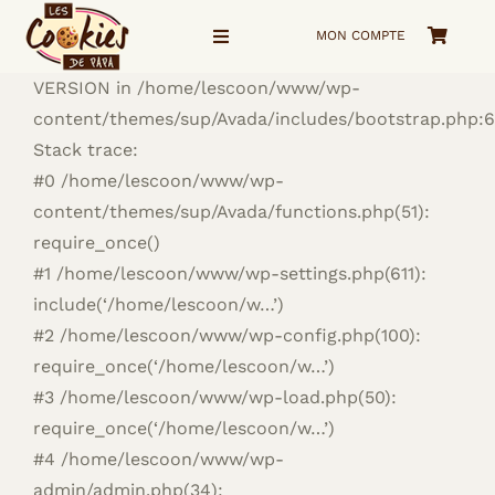
Passer
MON COMPTE
au
Navigation
à
contenu
bascule
VERSION in /home/lescoon/www/wp-
Accueil
content/themes/sup/Avada/includes/bootstrap.php:
Stack trace:
#0 /home/lescoon/www/wp-
La Boutique
content/themes/sup/Avada/functions.php(51):
require_once()
Voyage visuel
#1 /home/lescoon/www/wp-settings.php(611):
include(‘/home/lescoon/w…’)
Qui suis-je ?
#2 /home/lescoon/www/wp-config.php(100):
require_once(‘/home/lescoon/w…’)
me Contacter
#3 /home/lescoon/www/wp-load.php(50):
require_once(‘/home/lescoon/w…’)
#4 /home/lescoon/www/wp-
admin/admin.php(34):