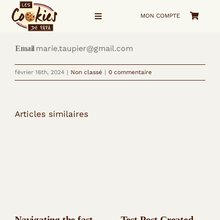
Passer
MON COMPTE
au
Navigation
à
contenu
bascule
marie.taupier@gmail.com
Email
Accueil
février 16th, 2024
|
Non classé
|
0 commentaire
La Boutique
Voyage visuel
Articles similaires
Qui suis-je ?
me Contacter
Navigating the fast
Test Post Created