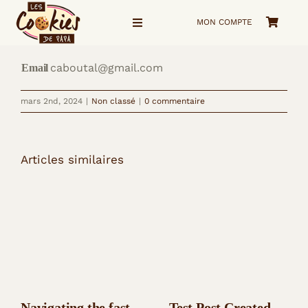
Passer
MON COMPTE
au
Navigation
à
contenu
bascule
caboutal@gmail.com
Email
Accueil
mars 2nd, 2024
|
Non classé
|
0 commentaire
La Boutique
Voyage visuel
Articles similaires
Qui suis-je ?
me Contacter
Navigating the fast
Test Post Created