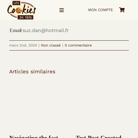
Passer
MON COMPTE
au
Navigation
à
contenu
bascule
suz.dan@hotmail.fr
Email
Accueil
mars 2nd, 2024
|
Non classé
|
0 commentaire
La Boutique
Voyage visuel
Articles similaires
Qui suis-je ?
me Contacter
Navigating the fast
Test Post Created