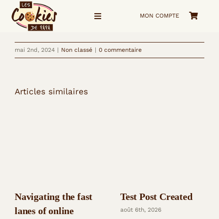
Passer
MON COMPTE
au
Navigation
à
contenu
bascule
mai 2nd, 2024
|
Non classé
|
0 commentaire
Accueil
La Boutique
Articles similaires
Voyage visuel
Qui suis-je ?
me Contacter
Navigating the fast
Test Post Created
lanes of online
août 6th, 2026